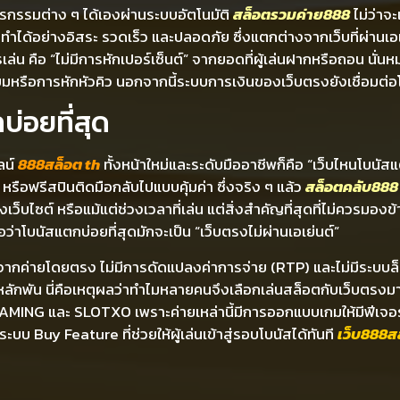
รกรรมต่าง ๆ ได้เองผ่านระบบอัตโนมัติ
สล็อตรวมค่าย888
ไม่ว่าจ
ทำได้อย่างอิสระ รวดเร็ว และปลอดภัย ซึ่งแตกต่างจากเว็บที่ผ่านเ
ล่น คือ “ไม่มีการหักเปอร์เซ็นต์” จากยอดที่ผู้เล่นฝากหรือถอน นั่น
ียมหรือการหักหัวคิว นอกจากนี้ระบบการเงินของเว็บตรงยังเชื่อมต
่อยที่สุด
ลน์
888สล็อต th
ทั้งหน้าใหม่และระดับมืออาชีพก็คือ “เว็บไหนโบนัส
 หรือฟรีสปินติดมือกลับไปแบบคุ้มค่า ซึ่งจริง ๆ แล้ว
สล็อตคลับ888
งเว็บไซต์ หรือแม้แต่ช่วงเวลาที่เล่น แต่สิ่งสำคัญที่สุดที่ไม่ควรมองข้
นชื่อว่าโบนัสแตกบ่อยที่สุดมักจะเป็น “เว็บตรงไม่ผ่านเอเย่นต์”
เกมจากค่ายโดยตรง ไม่มีการดัดแปลงค่าการจ่าย (RTP) และไม่มีระบบล
อหลักพัน นี่คือเหตุผลว่าทำไมหลายคนจึงเลือกเล่นสล็อตกับเว็บตรงมา
NG และ SLOTXO เพราะค่ายเหล่านี้มีการออกแบบเกมให้มีฟีเจอร์ที
บ Buy Feature ที่ช่วยให้ผู้เล่นเข้าสู่รอบโบนัสได้ทันที
เว็บ888ส