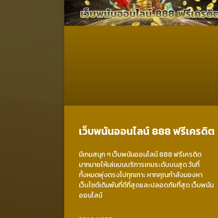
เว็บพนันออนไลน์ 888 ฟรีเครดิต
มีเกมสนุก ๆ เว็บพนันออนไลน์ 888 ฟรีเครดิต
มากมายให้เล่นบนบริการเกมระดับบนสุด วันที่
ทั้งหมดพุ่งตรงไปทุกเกาะ หากคุณกำลังมองหา
เว็บไซต์เดิมพันที่ดีที่สุดและปลอดภัยที่สุด เว็บพนัน
ออนไลน์