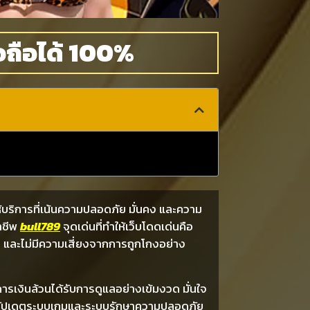
อถือได้ 100%
้บริการที่เน้นความปลอดภัย มั่นคง และความ
อาชีพ
bull789
จุดเด่นที่ทำให้เว็บโดดเด่นคือ
ยม และไม่มีความเสี่ยงจากการถูกโกงอย่าง
เงินล้วนได้รับการดูแลอย่างเข้มงวด มั่นใจ
การอัปเดตระบบเกมและระบบรักษาความปลอดภัย