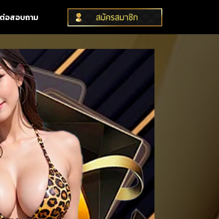
ดต่อสอบถาม