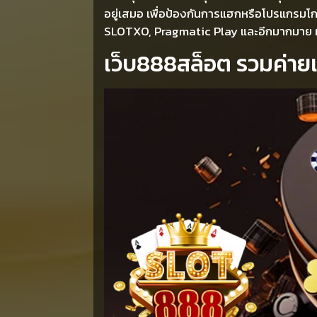
อยู่เสมอ เพื่อป้องกันการแฮกหรือโปรแกรมโก
SLOTXO, Pragmatic Play และอีกมากมาย ผู
เว็บ888สล็อต รวมค่ายเ